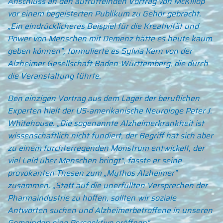
Anschluss an den aufrüttelnden Vortrag von McKillop
vor einem begeisterten Publikum zu Gehör gebracht.
„Ein eindrücklicheres Beispiel für die Kreativität und
Power von Menschen mit Demenz hätte es heute kaum
geben können", formulierte es Sylvia Kern von der
Alzheimer Gesellschaft Baden-Württemberg, die durch
die Veranstaltung führte.
Den einzigen Vortrag aus dem Lager der beruflichen
Experten hielt der US-amerikanische Neurologe Peter J.
Whitehouse. „Die sogenannte Alzheimerkrankheit ist
wissenschaftlich nicht fundiert, der Begriff hat sich aber
zu einem furchterregenden Monstrum entwickelt, der
viel Leid über Menschen bringt", fasste er seine
provokanten Thesen zum „Mythos Alzheimer"
zusammen. „Statt auf die unerfüllten Versprechen der
Pharmaindustrie zu hoffen, sollten wir soziale
Antworten suchen und Alzheimerbetroffene in unseren
Gemeinden eine Perspektive eröffnen".