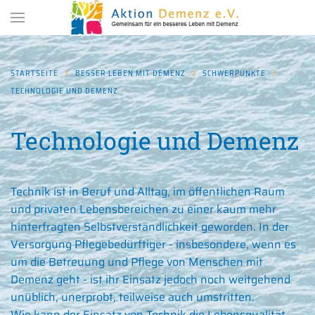
Zum Hauptinhalt springen
STARTSEITE
BESSER LEBEN MIT DEMENZ
SCHWERPUNKTE
TECHNOLOGIE UND DEMENZ
Technologie und Demenz
Technik ist in Beruf und Alltag, im öffentlichen Raum
und privaten Lebensbereichen zu einer kaum mehr
hinterfragten Selbstverständlichkeit geworden. In der
Versorgung Pflegebedürftiger - insbesondere, wenn es
um die Betreuung und Pflege von Menschen mit
Demenz geht - ist ihr Einsatz jedoch noch weitgehend
unüblich, unerprobt, teilweise auch umstritten.
Wie kann der Einsatz von Technik die Lebensqualität