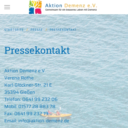
Zum Hauptinhalt springen
STARTSEITE
PRESSE
PRESSEKONTAKT
Pressekontakt
Aktion Demenz e.V.
Verena Rothe
Karl-Glöckner-Str. 21 E
35394 Gießen
Telefon: 0641 99 232 06
Mobil: 01577 28 883 78
Fax: 0641 99 232 19
Email:
info@aktion-demenz.de