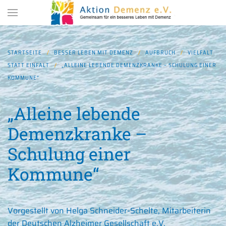
Zum Hauptinhalt springen
STARTSEITE
BESSER LEBEN MIT DEMENZ
AUFBRUCH
VIELFALT
STATT EINFALT
„ALLEINE LEBENDE DEMENZKRANKE – SCHULUNG EINER
KOMMUNE“
„Alleine lebende
Demenzkranke –
Schulung einer
Kommune“
Vorgestellt von Helga Schneider-Schelte, Mitarbeiterin
der Deutschen Alzheimer Gesellschaft e.V.