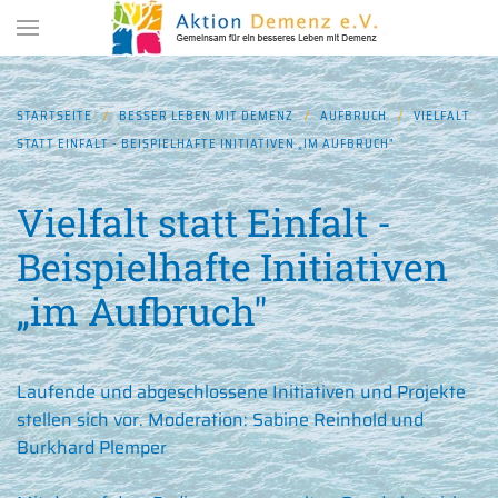
Zum Hauptinhalt springen
STARTSEITE
BESSER LEBEN MIT DEMENZ
AUFBRUCH
VIELFALT
STATT EINFALT - BEISPIELHAFTE INITIATIVEN „IM AUFBRUCH"
Vielfalt statt Einfalt -
Beispielhafte Initiativen
„im Aufbruch"
Laufende und abgeschlossene Initiativen und Projekte
stellen sich vor. Moderation: Sabine Reinhold und
Burkhard Plemper